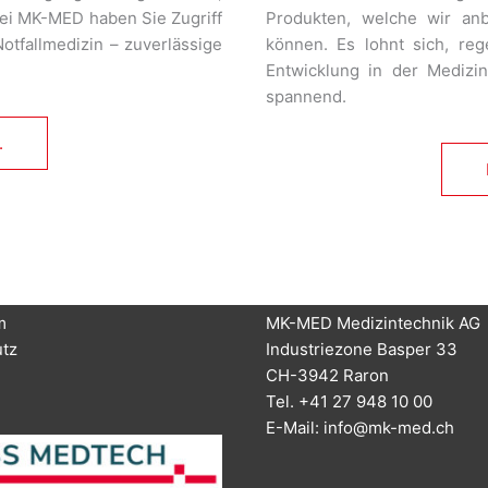
Bei MK-MED haben Sie Zugriff
Produkten, welche wir an
otfallmedizin – zuverlässige
können. Es lohnt sich, re
Entwicklung in der Medizint
spannend.
.
m
MK-MED Medizintechnik AG
tz
Industriezone Basper 33
CH-3942 Raron
Tel. +41 27 948 10 00
E-Mail:
info@mk-med.ch